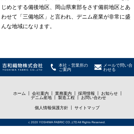
じめとする備後地区、岡山県東部をさす備前地区とあ
わせて「三備地区」と言われ、デニム産業が非常に盛
んな地域になります。
本社・営業所の
メールで問い合
ご案内
わせる
ホーム
会社案内
業務案内
採用情報
お知らせ
デニム産地
製造工程
お問い合わせ
個人情報保護方針
サイトマップ
c 2020 YOSHIWA FABRIC CO.,LTD All Rights Reserved.